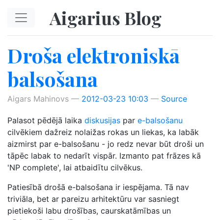
Skip to main content
Aigarius Blog
Droša elektroniskā
balsošana
Aigars Mahinovs
2012-03-23 10:03
Source
Palasot pēdējā laika
diskusijas
par
e-balsošanu
cilvēkiem dažreiz nolaižas rokas un liekas, ka labāk
aizmirst par e-balsošanu - jo redz nevar būt droši un
tāpēc labak to nedarīt vispār. Izmanto pat frāzes kā
'NP complete', lai atbaidītu cilvēkus.
Patiesībā drošā e-balsošana ir iespējama. Tā nav
triviāla, bet ar pareizu arhitektūru var sasniegt
pietiekoši labu drošības, caurskatāmības un