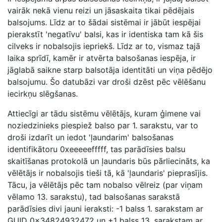
vairāk nekā vienu reizi un jāsaskaita tikai pēdējais
balsojums. Līdz ar to šādai sistēmai ir jābūt iespējai
pierakstīt 'negatīvu' balsi, kas ir identiska tam kā šis
cilveks ir nobalsojis iepriekš. Līdz ar to, vismaz tajā
laika sprīdī, kamēr ir atvērta balsošanas iespēja, ir
jāglabā saikne starp balsotāja identitāti un viņa pēdējo
balsojumu. Šo datubāzi var droši dzēst pēc vēlēšanu
iecirkņu slēgšanas.
Attiecīgi ar tādu sistēmu vēlētājs, kuram ģimene vai
noziedzinieks piespiež balso par 1. sarakstu, var to
droši izdarīt un iedot 'ļaundarim' balsošanas
identifikātoru 0xeeeeefffff, tas parādīsies balsu
skaitīšanas protokolā un ļaundaris būs pārliecināts, ka
vēlētājs ir nobalsojis tieši tā, kā 'ļaundaris' pieprasījis.
Tācu, ja vēlētājs pēc tam nobalso vēlreiz (par viņam
vēlamo 13. sarakstu), tad balsošanas sarakstā
parādīsies divi jauni ieraksti: -1 balss 1. sarakstam ar
GUID 0x34824932472 un +1 balss 13. sarakstam ar