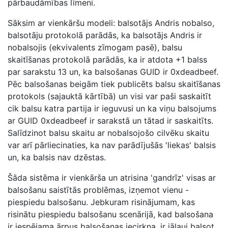
pārbaudāmības līmeni.
Sāksim ar vienkāršu modeli: balsotājs Andris nobalso,
balsotāju protokolā parādās, ka balsotājs Andris ir
nobalsojis (ekvivalents zīmogam pasē), balsu
skaitīšanas protokolā parādās, ka ir atdota +1 balss
par sarakstu 13 un, ka balsošanas GUID ir 0xdeadbeef.
Pēc balsošanas beigām tiek publicēts balsu skaitīšanas
protokols (sajauktā kārtībā) un visi var paši saskaitīt
cik balsu katra partija ir ieguvusi un ka viņu balsojums
ar GUID 0xdeadbeef ir sarakstā un tātad ir saskaitīts.
Salīdzinot balsu skaitu ar nobalsojošo cilvēku skaitu
var arī pārliecinaties, ka nav parādījušās 'liekas' balsis
un, ka balsis nav dzēstas.
Šāda sistēma ir vienkārša un atrisina 'gandrīz' visas ar
balsošanu saistītās problēmas, izņemot vienu -
piespiedu balsošanu. Jebkuram risinājumam, kas
risinātu piespiedu balsošanu scenārijā, kad balsošana
ir iespējama ārpus balsošanas iecirkņa, ir jāļauj balsot